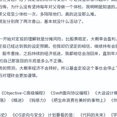
后悔，为什么没有坚持每年对父母做一个体检，我明明是知道的。
带父母至少体检一次，多陪陪他们，真的这没那么难。
朋友分别爬了两次香山，基本就没什么活动了。
，一开始对定投的理解就是分摊风险，比股票稳定，大概率会盈利。
时定投已经达到我的设定预期。但我却仍坚定的相信，继续持有会
，股市重挫，之后持续的经济低迷，我都相信会涨回来，直到年
当初自己那盲目的乐观是多么不正确。
形势的预测，大概率经济不会转好。所以基金定投这个事也会停止
后对理财会更加谨慎。
bjective-C高级编程》 《Swift面向协议编程》 《大话设计
落》 《精进》 《钝感力》 《把生命浪费在美好的事物上》 《
史》 《iOS逆向与安全》 计划要看的是： 《代码的未来》 《