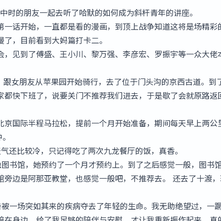
高中时的朋友一起去听了哈默的如何成为斜杆青年的讲座。
第一话开始，一直都是看的漫画，到顶上战争知道这将是场精彩
漫了，目前看到大妈篇打卡二。
会，见到了傅盛、王小川、黎万强、李彦宏、罗振宇等一众大佬
。 跟女朋友从苹果园开始骑行，去了位于门头沟的京西古道。到
家都快下班了，说要关门不推荐我们进去，于是歇了会就原路返
加北京国际半程马拉松，提前一个月开始准备，期间每天早上两公
钟。
天气还比较冷，只记得吃了两次九龙餐厅的饭，真香。
独图书馆，她预约了一个月才预约上。到了之后感觉一般，图书
馆旁边是阿那亚教堂，也感觉一般吧，不推荐去。 还去了十渡，
。
亲被一场突如其来的疾病夺去了年轻的生命。我无助绝望过，一
陪在身边，给了我足够的陪伴与安慰，才让我重新振作起来，真