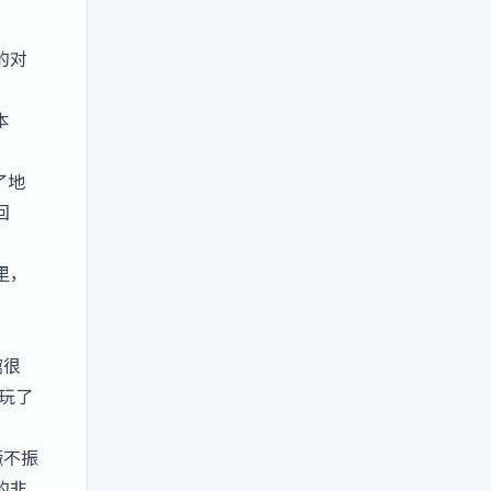
的对
本
了地
回
里，
馆很
玩了
蹶不振
的非