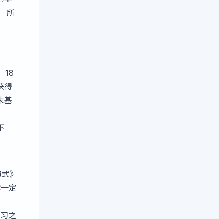
 所
18
获得
末基
下
模式》
你一定
学习之