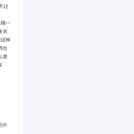
不过
每隔一
来关
报这种
西也
么意
东
的升