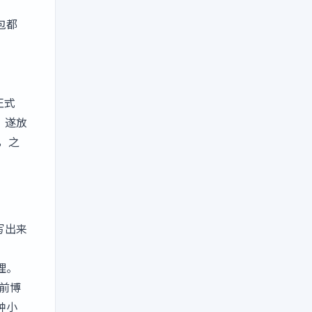
包都
，
正式
，遂放
，之
写出来
理。
前博
种小