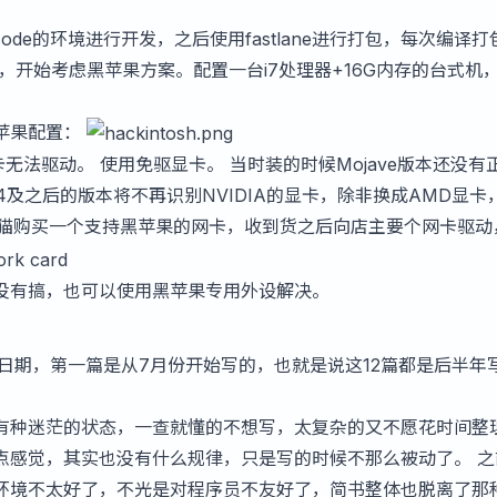
Xcode的环境进行开发，之后使用fastlane进行打包，每次编译打
，开始考虑黑苹果方案。配置一台i7处理器+16G内存的台式机
苹果配置：
无法驱动。 使用免驱显卡。 当时装的时候Mojave版本还没有
.14及之后的版本将不再识别NVIDIA的显卡，除非换成AMD显卡
天猫购买一个支持黑苹果的网卡，收到货之后向店主要个网卡驱动
没有搞，也可以使用黑苹果专用外设解决。
了下日期，第一篇是从7月份开始写的，也就是说这12篇都是后半年
有种迷茫的状态，一查就懂的不想写，太复杂的又不愿花时间整
点感觉，其实也没有什么规律，只是写的时候不那么被动了。 之
环境不太好了，不光是对程序员不友好了，简书整体也脱离了那