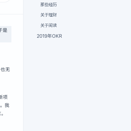
那些经历
关于理财
关于阅读
于是
2019年OKR
去也无
新项
。我
言。