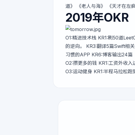
道》 《老人与海》 《天才在左
2019年OKR
O1:精进技术栈 KR1:刷50道Le
的逆向。 KR3:翻译5篇Swif
习惯的APP KR6:博客输出24篇
O2:攒更多的钱 KR1:工资外收
O3:运动健身 KR1:半程马拉松