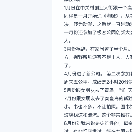
1月份在中关村创业大街跟一个
同样是一月开始追《海贼》，从
决，转为动漫，之后就一直是动
一月份还参加了极客公园创新大
人。
3月份裸辞，在家闲置了半个月
方，视野所见游客不足十人，人
了。
4月份进了新公司。 第二次参
周末五公里。成绩是2小时20分
5月份跟女朋友去了青岛，当时
7月份跟女朋友去了秦皇岛的孤
小，书也不多，不让拍照。图书
玻璃栈道和漂流。这个非常推荐
8月份对我来说是灾难性的，母
过，也悲观厌世过，好在女朋友