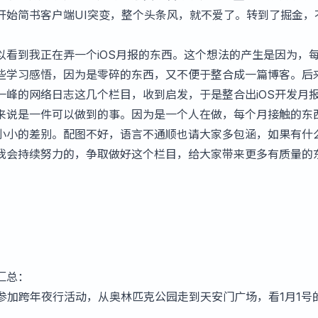
开始简书客户端UI突变，整个头条风，就不爱了。转到了
掘金
，
以看到我正在弄一个iOS月报的东西。这个想法的产生是因为，
些学习感悟，因为是零碎的东西，又不便于整合成一篇博客。后
一峰的网络日志
这几个栏目，收到启发，于是整合出iOS开发月
来说是一件可以做到的事。因为是一个人在做，每个月接触的东
小小的差别。配图不好，语言不通顺也请大家多包涵，如果有什
我会持续努力的，争取做好这个栏目，给大家带来更多有质量的
汇总：
参加跨年夜行活动，从奥林匹克公园走到天安门广场，看1月1号