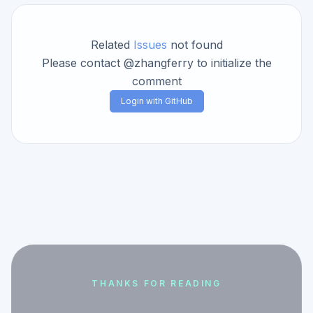
Related
Issues
not found
Please contact @zhangferry to initialize the
comment
Login with GitHub
THANKS FOR READING