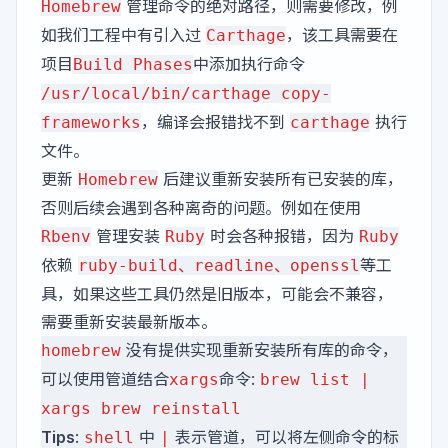
管理命令的绝对路径，则需要修改，例
Homebrew
如我们工程中有引入过
，该工具需要在
Carthage
项目
中添加执行命令
Build Phases
/usr/local/bin/carthage copy-
，编译会报错找不到
执行
frameworks
carthage
文件。
更新
后建议重新安装所有已安装的库，
Homebrew
否则后续会遇到各种离奇的问题。例如在使用
管理安装
时会各种报错，因为
Rbenv
Ruby
Ruby
依赖
等工
ruby-build、readline、openssl
具，如果这些工具仍然是旧版本，可能会不兼容，
需要重新安装最新版本。
没有提供实现重新安装所有库的命令，
homebrew
可以使用管道结合
命令:
xargs
brew list |
xargs brew reinstall
Tips
:
中
表示管道，可以将左侧命令的标
shell
|