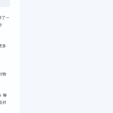
停滞了一
分
更多
、
刊物
r 等
能对