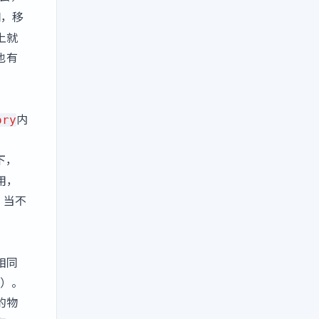
间，移
上就
也有
内
ory
下，
用，
，当不
相同
e）。
的物