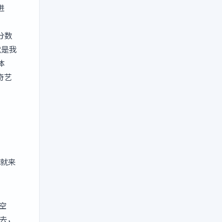
进
分数
就是我
体
奇艺
就来
空
去，