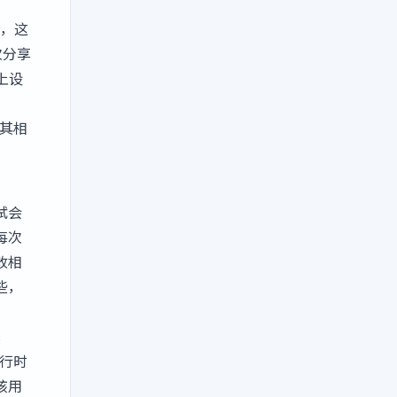
持，这
次分享
上设
及其相
试会
每次
改相
些，
c
执行时
该用