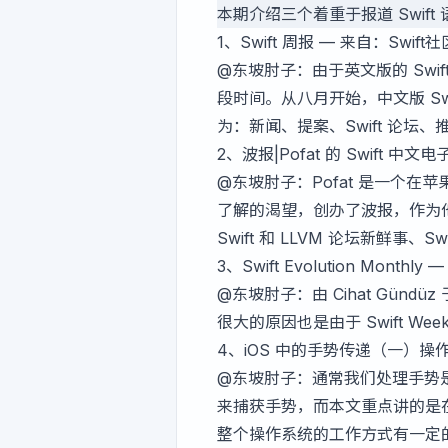
本期介绍三个着重于报道 Swif
1、
Swift 周报
— 来自：Swift社
@东坡肘子
：由于英文版的 Swif
段时间。从八月开始，中文版 S
为：新闻、提案、Swift 论坛
2、
波报|Pofat 的 Swift 中文电
@东坡肘子
：Pofat 是一个在
了解的渴望，创办了波报，作为他用
Swift 和 LLVM 论坛新鲜事
3、
Swift Evolution Monthly
— 
@东坡肘子
：由 Cihat Gün
很大的原因也是由于 Swift Weekl
4、
iOS 中的手势传递（一）操
@东坡肘子
：通常我们处理手势是在 U
来捕获手势，而本文重点讲的是
整个操作系统的工作方式有一定