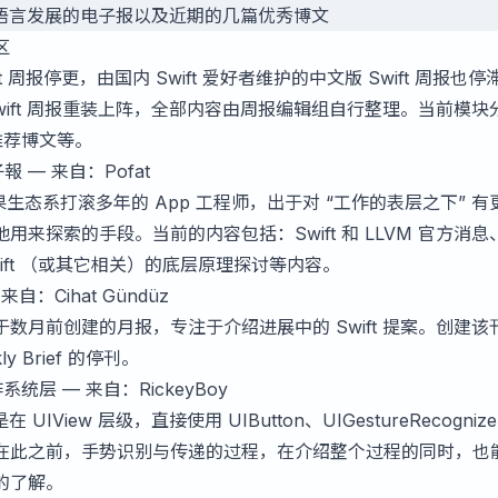
t 语言发展的电子报以及近期的几篇优秀博文
区
t 周报停更，由国内 Swift 爱好者维护的中文版 Swift 周报也
wift 周报重装上阵，全部内容由周报编辑组自行整理。当前模块
、推荐博文等。
子報
— 来自：Pofat
苹果生态系打滚多年的 App 工程师，出于对 “工作的表层之下” 有
来探索的手段。当前的内容包括：Swift 和 LLVM 官方消息
、Swift （或其它相关）的底层原理探讨等内容。
来自：Cihat Gündüz
düz 于数月前创建的月报，专注于介绍进展中的 Swift 提案。创建该
y Brief 的停刊。
作系统层
— 来自：RickeyBoy
IView 层级，直接使用 UIButton、UIGestureRecognize
在此之前，手势识别与传递的过程，在介绍整个过程的同时，也
的了解。