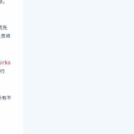
存。
优先
负责将
orks
行
所有不