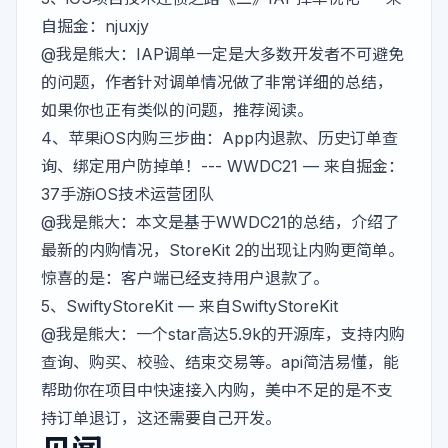
自掘金：njuxjy
@我是熊大
：IAP调单一定是大多数开发者不可避免
的问题，作者针对调单情况做了非常详细的总结，
如果你也正有类似的问题，推荐阅读。
4、
苹果iOS内购三步曲：App内退款、历史订单查
询、绑定用户防掉单！--- WWDC21
— 来自掘金：
37手游iOS技术运营团队
@我是熊大
：本文是基于WWDC21的总结，介绍了
最新的内购情况，StoreKit 2的出现让内购更简单。
惊喜的是：客户端已经支持用户退款了。
5、
SwiftyStoreKit
— 来自SwiftyStoreKit
@我是熊大
：一个star高达5.9k的开源库，支持内购
查询、购买、校验、结束交易等。api简洁易懂，能
帮助你在项目中快速接入内购，美中不足的是不支
持订单退订，这还需要自己开发。