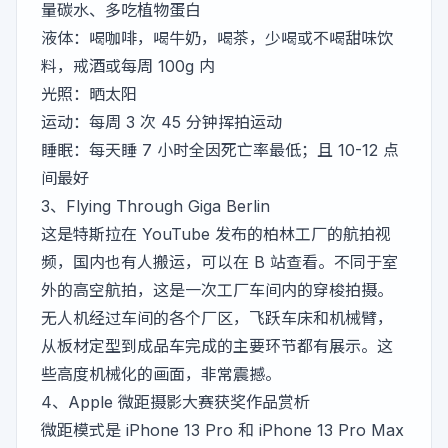
量碳水、多吃植物蛋白
液体：喝咖啡，喝牛奶，喝茶，少喝或不喝甜味饮
料，戒酒或每周 100g 内
光照：晒太阳
运动：每周 3 次 45 分钟挥拍运动
睡眠：每天睡 7 小时全因死亡率最低；且 10-12 点
间最好
3、
Flying Through Giga Berlin
这是特斯拉在 YouTube 发布的柏林工厂的航拍视
频，国内也有人搬运，可以在
B 站
查看。不同于室
外的高空航拍，这是一次工厂车间内的穿梭拍摄。
无人机经过车间的各个厂区，飞跃车床和机械臂，
从板材定型到成品车完成的主要环节都有展示。这
些高度机械化的画面，非常震撼。
4、
Apple 微距摄影大赛获奖作品赏析
微距模式是 iPhone 13 Pro 和 iPhone 13 Pro Max