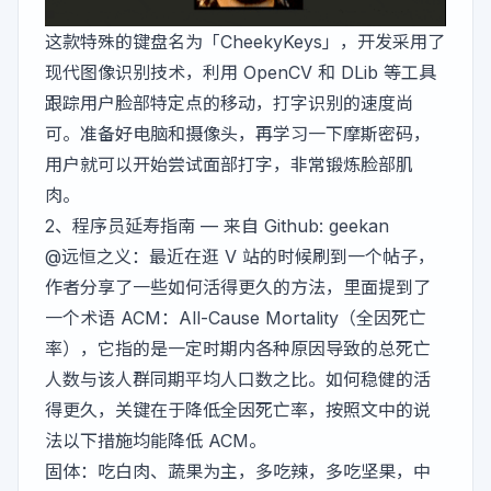
这款特殊的键盘名为「
CheekyKeys
」，开发采用了
现代图像识别技术，利用 OpenCV 和 DLib 等工具
跟踪用户脸部特定点的移动，打字识别的速度尚
可。准备好电脑和摄像头，再学习一下摩斯密码，
用户就可以开始尝试面部打字，非常锻炼脸部肌
肉。
2、
程序员延寿指南
— 来自 Github: geekan
@远恒之义
：最近在逛 V 站的时候刷到一个
帖子
，
作者分享了一些如何活得更久的方法，里面提到了
一个术语 ACM：All-Cause Mortality（全因死亡
率），它指的是一定时期内各种原因导致的总死亡
人数与该人群同期平均人口数之比。如何稳健的活
得更久，关键在于降低全因死亡率，按照文中的说
法以下措施均能降低 ACM。
固体：吃白肉、蔬果为主，多吃辣，多吃坚果，中