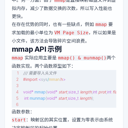
mmap
拟内存，减少了数据交换的次数，所以写入性能也
更快。
在存在优势的同时，也有一些缺点，例如
要
mmap
求加载的最小单位为
，所以如果是
VM Page Size
小文件，该方法会导致碎片空间浪费。
mmap API 示例
实际应用主要是
两个
mmap
mmap() & munmap()
函数实现。两个函数原型如下：
/// 需要导入头文件
#import
 <
sys
/
mman
.
h
>
void*
 mmap
(
void*
 start
,
size_t
 length
,
int
 prot
,
int
 flags
,
int
 int
 munmap
(
void*
 start
,
size_t
 length
);
函数参数：
：映射区的其实位置，设置为零表示由系统
start
决定映射区的起始位置