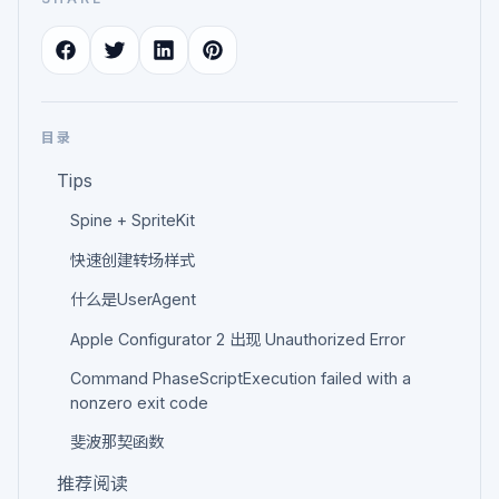
目录
Tips
Spine + SpriteKit
快速创建转场样式
什么是UserAgent
Apple Configurator 2 出现 Unauthorized Error
Command PhaseScriptExecution failed with a
nonzero exit code
斐波那契函数
推荐阅读