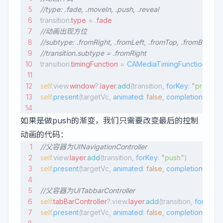
//type: .fade, .moveIn, .push, .reveal
transition.
type
 = .
fade
//动画出现方位
//subtype: .fromRight, .fromLeft, .fromTop, .fromBottem
//transition.subtype = .fromRight
transition.
timingFunction
 = 
CAMediaTimingFunction
(
nam
self
.view.
window
?.
layer
.
add
(transition, 
forKey
: 
"present
self
.
present
(targetVc, 
animated
: 
false
, 
completion
: comp
如果是做push的渐变，我们只需要改变最后的控制
动画的代码：
//父容器为UINavigationController
self
.view.
layer
.
add
(transition, 
forKey
: 
"push"
)
self
.
present
(targetVc, 
animated
: 
false
, 
completion
: comp
//父容器为UITabbarController
self
.
tabBarController
?.view.
layer
.
add
(transition, 
forKey
: 
self
.
present
(targetVc, 
animated
: 
false
, 
completion
: comp