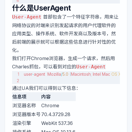
什么是UserAgent
首部包含了一个特征字符串，用来让
User-Agent
网络协议的对端来识别发起请求的用户代理软件的
应用类型、操作系统、软件开发商以及版本号，然
后前端的展示就可以根据这些信息进行针对性的优
化。
我们打开Chrome浏览器，生成一个请求，然后用
Charles抓包，可以看到对应的
User-Agent
user
-
agent
  Mozilla
/
5.0
 (
Macintosh
; 
Intel
 Mac
 OS
 X
 10_13
通过UA我们可以得到以下信息：
信息项
内容
浏览器名称
Chrome
浏览器版本号
70.4.3729.28
渲染引擎
WebKit 537.36
操作系统
Mac OS 10.13.6