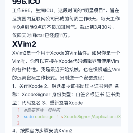
996.ICU
工作996，生病ICU。这段时间的“明星项目”，旨在
反抗国内互联网公司形成的每周工作6天，每天工作
早9点到晚9点的不良加班风气。截止到3月30号，
仅四天时间star已经超11万。
XVim2
XVim2是一个用于Xcode的Vim插件。如果你是一个
Vim党，你可以直接在Xcode代码编辑界面使用Vim
的各种特性。我是最近开始接触，也在慢慢适应Vim
的远离鼠标工作模式。另附送一个安装流程：
1、关闭Xcode 2、钥匙串->证书助理->证书创建 名
称：XcodeSigner 身份类型：自签名根证书 证书类
型：代码签名 3、重新签署Xcode
#需要等待一段时间
sudo
 codesign
 -f
 -s
 XcodeSigner
 /Applications/Xcode
4、按照官方步骤安装XVim2