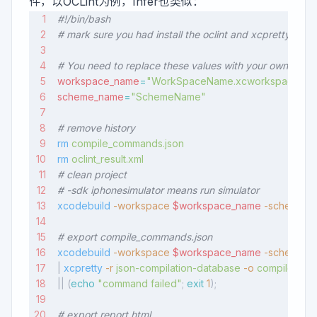
件，以OCLint为例，Infer也类似：
#!/bin/bash
# mark sure you had install the oclint and xcpretty
# You need to replace these values with your own projec
workspace_name
=
"WorkSpaceName.xcworkspace"
scheme_name
=
"SchemeName"
# remove history
rm
 compile_commands.json
rm
 oclint_result.xml
# clean project
# -sdk iphonesimulator means run simulator
xcodebuild
 -workspace
 $workspace_name
 -scheme
 $
# export compile_commands.json
xcodebuild
 -workspace
 $workspace_name
 -scheme
 $
| 
xcpretty
 -r
 json-compilation-database
 -o
 compile_com
|| (
echo
 "command failed"
; 
exit
 1
);
# export report html