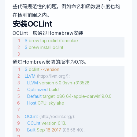
些代码规范性的问题，例如命名和函数复杂度也均
在检测范围之内。
安装OCLint
OCLint一般通过Homebrew安装
$
 brew
 tap
 oclint/formulae
$
 brew
 install
 oclint
通过Hombrew安装的版本为0.13。
$
 oclint
 --version
LLVM
 (http://llvm.org/):
  LLVM
 version
 5.0.0svn-r313528
  Optimized
 build.
  Default
 target:
 x86_64-apple-darwin19.0.0
  Host
 CPU:
 skylake
OCLint
 (http://oclint.org/):
  OCLint
 version
 0.13.
  Built
 Sep
 18
 2017
 (08:58:40).