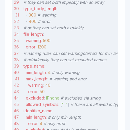
# they can set both implicitly with an array
type_body_length
:
  - 
300
 # warning
  - 
400
 # error
# or they can set both explicitly
file_length
:
  warning
: 
500
  error
: 
1200
# naming rules can set warnings/errors for min_length 
# additionally they can set excluded names
type_name
:
  min_length
: 
4
 # only warning
  max_length
: 
# warning and error
    warning
: 
40
    error
: 
50
  excluded
: 
iPhone
 # excluded via string
  allowed_symbols
: [
"_"
] 
# these are allowed in type na
identifier_name
:
  min_length
: 
# only min_length
    error
: 
4
 # only error
  excluded
: 
# excluded via string array