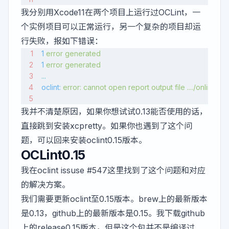
我分别用Xcode11在两个项目上运行过OCLint，一
个实例项目可以正常运行，另一个复杂的项目却运
行失败，报如下错误：
1
 error
 generated
1
 error
 generated
...
oclint:
 error:
 cannot
 open
 report
 output
 file
 ..../onlintRep
我并不清楚原因，如果你想试试0.13能否使用的话，
直接跳到安装xcpretty。如果你也遇到了这个问
题，可以回来安装oclint0.15版本。
OCLint0.15
我在
oclint issuse #547
这里找到了这个问题和对应
的解决方案。
我们需要更新oclint至0.15版本。brew上的最新版本
是0.13，github上的最新版本是0.15。我下载github
上的release0.15版本，但是这个包并不是编译过