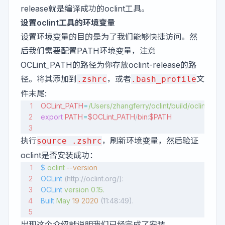
release就是编译成功的oclint工具。
设置oclint工具的环境变量
设置环境变量的目的是为了我们能够快捷访问。然
后我们需要配置PATH环境变量，注意
OCLint_PATH的路径为你存放oclint-release的路
径。将其添加到
，或者
文
.zshrc
.bash_profile
件末尾:
OCLint_PATH
=
/Users/zhangferry/oclint/build/oclint-rel
export
 PATH
=
$OCLint_PATH
/
bin
:
$PATH
执行
，刷新环境变量，然后验证
source .zshrc
oclint是否安装成功：
$
 oclint
 --version
OCLint
 (http://oclint.org/):
OCLint
 version
 0.15.
Built
 May
 19
 2020
 (11:48:49).
出现这个介绍就说明我们已经完成了安装。