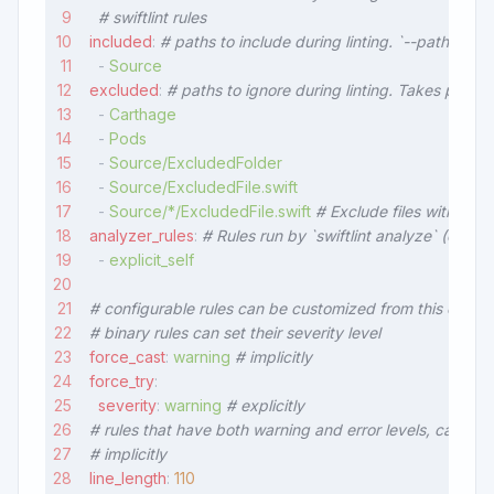
  # swiftlint rules
included
: 
# paths to include during linting. `--path` is ig
  - 
Source
excluded
: 
# paths to ignore during linting. Takes prece
  - 
Carthage
  - 
Pods
  - 
Source/ExcludedFolder
  - 
Source/ExcludedFile.swift
  - 
Source/*/ExcludedFile.swift
 # Exclude files with a wi
analyzer_rules
: 
# Rules run by `swiftlint analyze` (exper
  - 
explicit_self
# configurable rules can be customized from this configu
# binary rules can set their severity level
force_cast
: 
warning
 # implicitly
force_try
:
  severity
: 
warning
 # explicitly
# rules that have both warning and error levels, can set 
# implicitly
line_length
: 
110