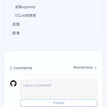
安装xcpretty
OCLint的使用
总结
参考
Anonymous
0
comments
Preview