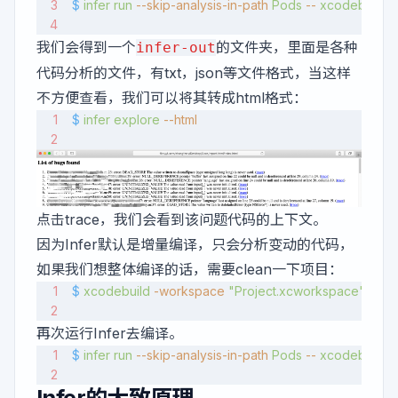
$
 infer
 run
 --skip-analysis-in-path
 Pods
 --
 xcodebuild
 
我们会得到一个
的文件夹，里面是各种
infer-out
代码分析的文件，有txt，json等文件格式，当这样
不方便查看，我们可以将其转成html格式：
$
 infer
 explore
 --html
点击trace，我们会看到该问题代码的上下文。
因为Infer默认是增量编译，只会分析变动的代码，
如果我们想整体编译的话，需要clean一下项目：
$
 xcodebuild
 -workspace
 "Project.xcworkspace"
 -sc
再次运行Infer去编译。
$
 infer
 run
 --skip-analysis-in-path
 Pods
 --
 xcodebuild
 