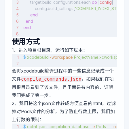
      target.build_configurations.each 
do
 |
config
|
          config.build_settings[
'COMPILER_INDEX_STORE_E
      end
  end
end
使用方式
1、进入项目根目录，运行如下脚本：
$
 xcodebuild
 -workspace
 ProjectName.xcworkspace
 
会将xcodebuild编译过程中的一些信息记录成一个
文件
，如果我们在项
compile_commands.json
目根目录看到了该文件，且里面是有内容的，证明
我们完成了第一步。
2、我们将这个json文件转成方便查看的html，过滤
掉对Pods文件的分析，为了防止行数上限，我们加
上行数的限制：
$
 oclint-json-compilation-database
 -e
 Pods
 --
 -report-