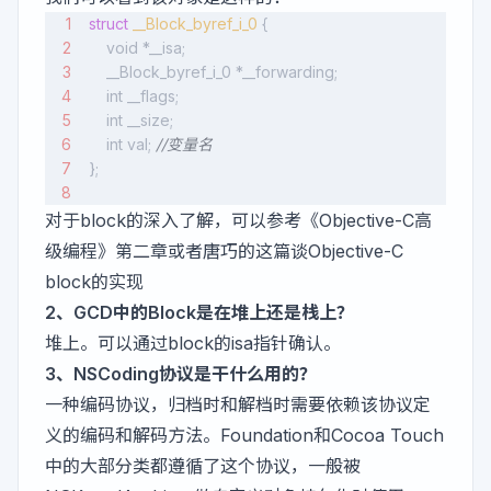
struct
 __Block_byref_i_0
 {
    void *__isa;
    __Block_byref_i_0 *__forwarding;
    int __flags;
    int __size;
    int val; 
//变量名
};
对于block的深入了解，可以参考《Objective-C高
级编程》第二章或者唐巧的这篇
谈Objective-C
block的实现
2、GCD中的Block是在堆上还是栈上？
堆上。可以通过block的isa指针确认。
3、NSCoding协议是干什么用的？
一种编码协议，归档时和解档时需要依赖该协议定
义的编码和解码方法。Foundation和Cocoa Touch
中的大部分类都遵循了这个协议，一般被