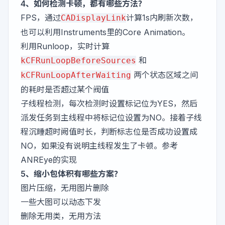
4、如何检测卡顿，都有哪些方法？
FPS，通过
计算1s内刷新次数，
CADisplayLink
也可以利用Instruments里的Core Animation。
利用Runloop，实时计算
和
kCFRunLoopBeforeSources
两个状态区域之间
kCFRunLoopAfterWaiting
的耗时是否超过某个阀值
子线程检测，每次检测时设置标记位为YES，然后
派发任务到主线程中将标记位设置为NO。接着子线
程沉睡超时阙值时长，判断标志位是否成功设置成
NO，如果没有说明主线程发生了卡顿。参考
ANREye
的实现
5、缩小包体积有哪些方案？
图片压缩，无用图片删除
一些大图可以动态下发
删除无用类，无用方法