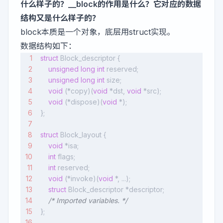
什么样子的？__block的作用是什么？它对应的数据
结构又是什么样子的？
block本质是一个对象，底层用struct实现。
数据结构如下：
struct
 Block_descriptor {
    unsigned
 long
 int
 reserved;
    unsigned
 long
 int
 size;
    void
 (*copy)(
void
 *dst, 
void
 *src);
    void
 (*dispose)(
void
 *);
};
struct
 Block_layout {
    void
 *isa;
    int
 flags;
    int
 reserved;
    void
 (*invoke)(
void
 *, ...);
    struct
 Block_descriptor *descriptor;
    /* Imported variables. */
};