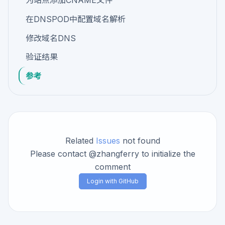
在DNSPOD中配置域名解析
修改域名DNS
验证结果
参考
Related
Issues
not found
Please contact @zhangferry to initialize the
comment
Login with GitHub