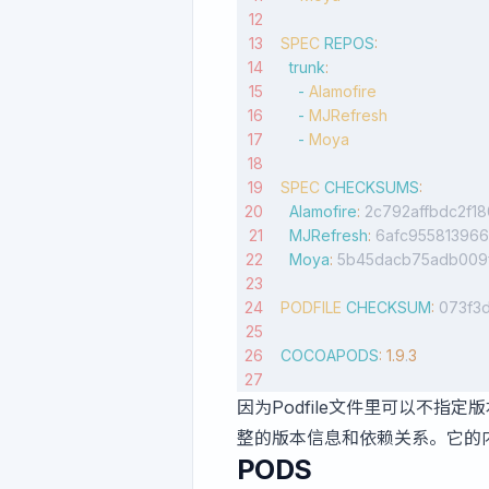
SPEC
 REPOS
:
  trunk
:
    -
 Alamofire
    -
 MJRefresh
    -
 Moya
SPEC
 CHECKSUMS
:
  Alamofire
:
 2c792affbdc2f1
  MJRefresh
:
 6afc95581396
  Moya
:
 5b45dacb75adb009
PODFILE
 CHECKSUM
:
 073f3
COCOAPODS
:
 1.9
.
3
因为Podfile文件里可以不指定
整的版本信息和依赖关系。它的
PODS