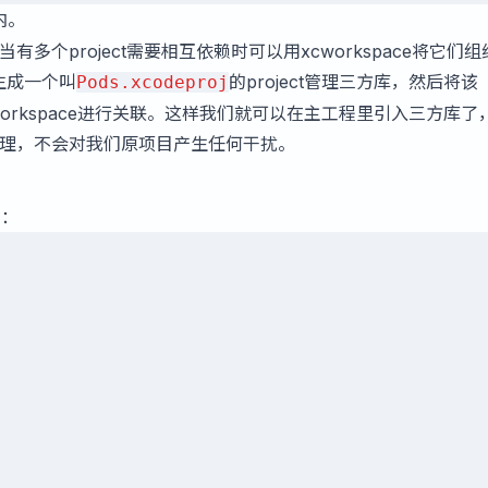
内。
，当有多个project需要相互依赖时可以用xcworkspace将它们
生成一个叫
的project管理三方库，然后将该
Pods.xcodeproj
t通过workspace进行关联。这样我们就可以在主工程里引入三方库
j统一管理，不会对我们原项目产生任何干扰。
的：