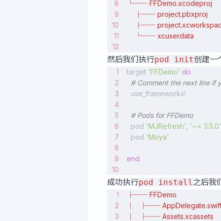
└── FFDemo.xcodeproj
    ├── project.pbxproj
    ├── project.xcworkspa
    └── xcuserdata
然后我们执行
创建一个
pod init
target 
'FFDemo'
 do
  # Comment the next line if
  use_frameworks!
  # Pods for FFDemo
  pod 
'MJRefresh'
, 
'~> 3.5.0
  pod 
'Moya'
end
成功执行
之后我
pod install
├── FFDemo
│   ├── AppDelegate.swif
│   ├── Assets.xcassets