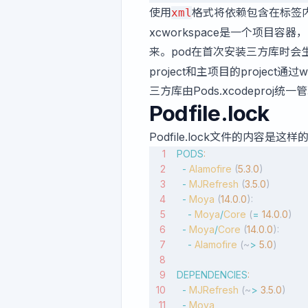
使用
格式将依赖包含在
标签
xml
xcworkspace是一个项目容器
来。pod在首次安装三方库时会
project和主项目的projec
三方库由Pods.xcodepro
Podfile.lock
Podfile.lock文件的内容是这样
PODS
:
  -
 Alamofire
 (
5.3
.
0
)
  -
 MJRefresh
 (
3.5
.
0
)
  -
 Moya
 (
14.0
.
0
):
    -
 Moya
/
Core
 (
=
 14.0
.
0
)
  -
 Moya
/
Core
 (
14.0
.
0
):
    -
 Alamofire
 (~
>
 5.0
)
DEPENDENCIES
:
  -
 MJRefresh
 (~
>
 3.5
.
0
)
  -
 Moya