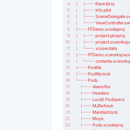
│   ├── Base.lproj
│   ├── Info.plist
│   ├── SceneDelegate.sw
│   └── ViewController.swi
├── FFDemo.xcodeproj
│   ├── project.pbxproj
│   ├── project.xcworksp
│   └── xcuserdata
├── FFDemo.xcworkspac
│   └── contents.xcworks
├── Podfile
├── Podfile.lock
└── Pods
    ├── Alamofire
    ├── Headers
    ├── Local\ Podspecs
    ├── MJRefresh
    ├── Manifest.lock
    ├── Moya
    ├── Pods.xcodeproj