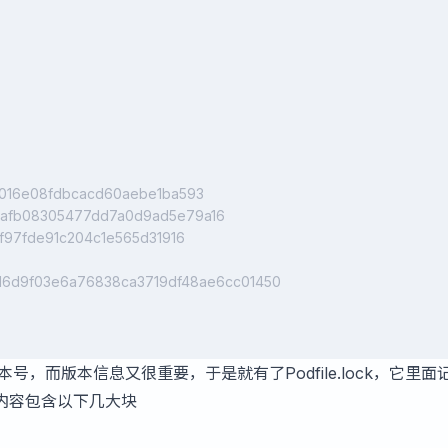
8016e08fdbcacd60aebe1ba593
6afb08305477dd7a0d9ad5e79a16
f97fde91c204c1e565d31916
d6d9f03e6a76838ca3719df48ae6cc01450
版本号，而版本信息又很重要，于是就有了Podfile.lock，它里面
内容包含以下几大块