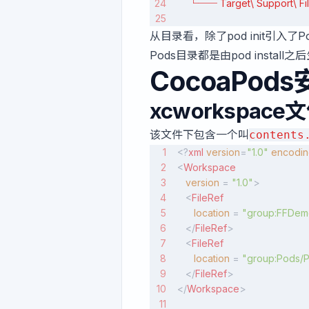
    └── Target\ Support\ Fi
从目录看，除了pod init引入了Pod
Pods目录都是由pod inst
CocoaPod
xcworkspace
该文件下包含一个叫
contents
<?
xml
 version
=
"1.0"
 encodi
<
Workspace
   version
 = 
"1.0"
>
   <
FileRef
      location
 = 
"group:FFDem
   </
FileRef
>
   <
FileRef
      location
 = 
"group:Pods/
   </
FileRef
>
</
Workspace
>