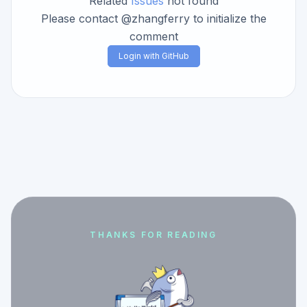
Related
Issues
not found
Please contact @zhangferry to initialize the
comment
Login with GitHub
THANKS FOR READING