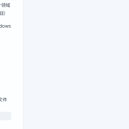
个领域
旧）
dows
文件