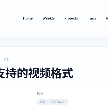
Home
Weekly
Projects
Tags
A
IOS
er支持的视频格式
标签
IOS
AVPlayer