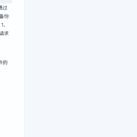
通过
备份
1、
）请求
件的