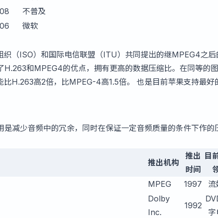
08
不普及
06
微软
化组织（ISO）和国际电信联盟（ITU）共同提出的继MPEG4之
H.263和MPEG4的优点，拥有更高的数据压缩比。在同等的
比H.263高2倍，比MPEG-4高1.5倍。 也是目前苹果支持最好
用是减少音频中的冗余，同时在保证一定音频质量的条件下作的
推出
目
推出机构
时间
MPEG
1997
流
Dolby
DV
1992
Inc.
字