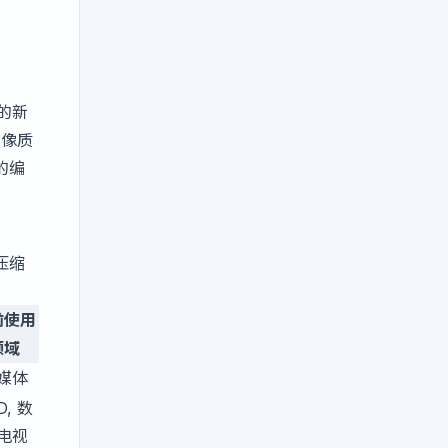
后的新
图像质
的编
压缩
前使用
领域
媒体
D, 数
电视