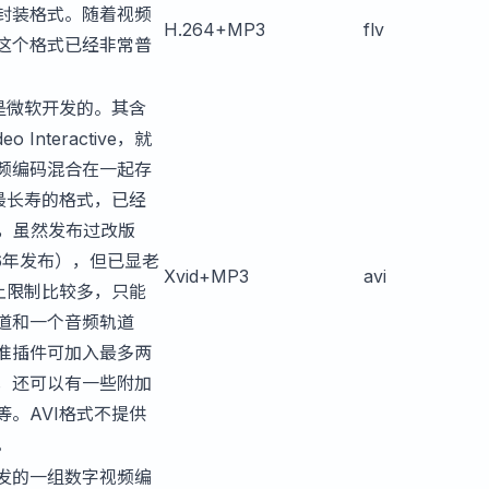
封装格式。随着视频
H.264+MP3
flv
这个格式已经非常普
I是微软开发的。其含
eo Interactive，就
频编码混合在一起存
是最长寿的格式，已经
了，虽然发布过改版
996年发布），但已显老
Xvid+MP3
avi
式上限制比较多，只能
道和一个音频轨道
准插件可加入最多两
，还可以有一些附加
等。AVI格式不提供
。
发的一组数字视频编