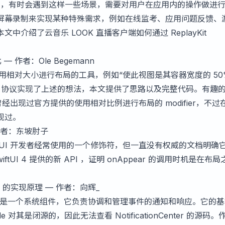
程中，有时会遇到这样一些场景，需要对用户在应用内的操作做进
屏幕录制来实现某种特殊需求，例如在线监考、应用问题反馈、
介绍了云音乐 LOOK 直播客户端如何通过 ReplayKit
比
— 作者：Ole Begemann
有提供使用相对大小进行布局的工具，例如“使此视图是其容器宽度的 50
 Layout 协议实现了上述的想法，本文提供了思路以及完整代码。有趣
本中，曾经出现过官方提供的使用相对比例进行布局的 modifier，不
现过。
作者：东坡肘子
是 SwiftUI 开发者经常使用的一个修饰符，但一直没有权威的文档明确
tUI 4 提供的新 API ，证明 onAppear 的调用时机是在布
ter 的实现原理
— 作者：向辉_
onCenter 是一个系统组件，它负责协调和管理事件的通知和响应。它的
对其是闭源的，因此无法查看 NotificationCenter 的源码。