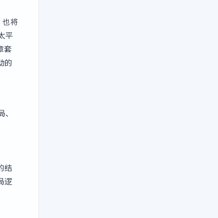
也将
太平
徽章套
动的
布局、
样的结
局逻