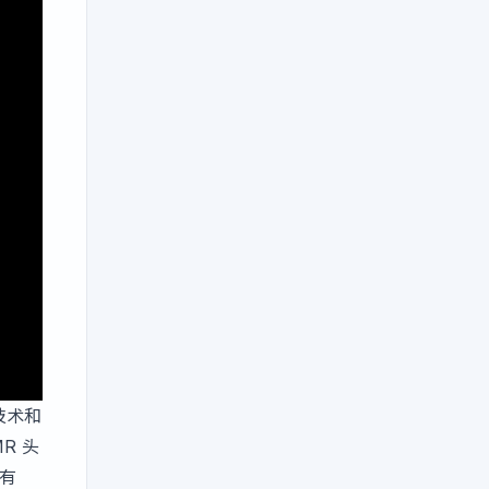
的技术和
R 头
会有