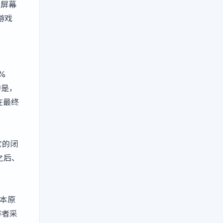
行屏幕
游戏
%
的是，
过在最终
它的闭
局之后、
基本原
作者采