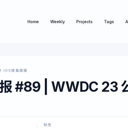
Home
Weekly
Projects
Tags
A
IOS摸鱼周报
报 #89 | WWDC 23 
标签