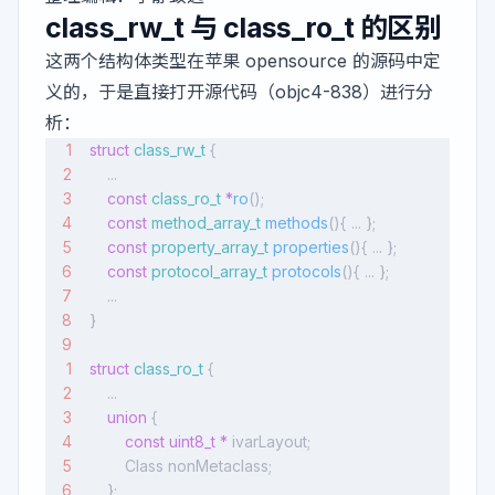
class_rw_t 与 class_ro_t 的区别
这两个结构体类型在苹果 opensource 的源码中定
义的，于是直接打开源代码（
objc4-838
）进行分
析：
struct
 class_rw_t
 {
    ...
    const
 class_ro_t
 *
ro
();
    const
 method_array_t
 methods
(){ ... };
    const
 property_array_t
 properties
(){ ... };
    const
 protocol_array_t
 protocols
(){ ... };
    ...
}
struct
 class_ro_t
 {
    ...
    union
 {
        const
 uint8_t
 *
 ivarLayout;
        Class nonMetaclass;
    };