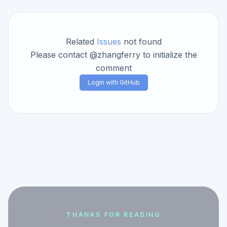
Related
Issues
not found
Please contact @zhangferry to initialize the
comment
Login with GitHub
THANKS FOR READING