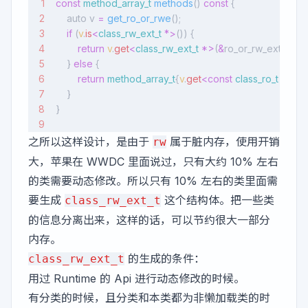
const
 method_array_t
 methods
() 
const
 {
    auto v 
=
 get_ro_or_rwe
();
    if
 (
v
.
is
<
class_rw_ext_t
 *>
()) {
        return
 v
.
get
<
class_rw_ext_t
 *>
(
&
ro_or_rw_ext)->
me
    } 
else
 {
        return
 method_array_t
{
v
.
get
<const
 class_ro_t
 *>
(
&
    }
}
之所以这样设计，是由于
属于脏内存，使用开销
rw
大，苹果在 WWDC ⾥⾯说过，只有⼤约 10% 左右
的类需要动态修改。所以只有 10% 左右的类⾥⾯需
要⽣成
这个结构体。把一些类
class_rw_ext_t
的信息分离出来，这样的话，可以节约很⼤⼀部分
内存。
的⽣成的条件：
class_rw_ext_t
⽤过 Runtime 的 Api 进⾏动态修改的时候。
有分类的时候，且分类和本类都为⾮懒加载类的时