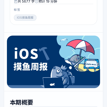
共 5677 字
预计 19 分钟
标签
IOS摸鱼周报
本期概要