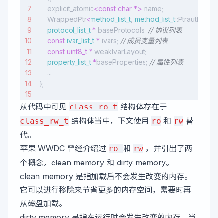
    explicit_atomic
<const
 char
 *>
 name;
    WrappedPtr
<
method_list_t
, 
method_list_t
::Ptrauth
>
 ba
    protocol_list_t
 *
 baseProtocols;
 // 协议列表
    const
 ivar_list_t
 *
 ivars;
 // 成员变量列表
    const
 uint8_t
 *
 weakIvarLayout; 
    property_list_t
 *
baseProperties;
 // 属性列表
    ...
};
从代码中可见
结构体存在于
class_ro_t
结构体当中，下文使用
和
替
class_rw_t
ro
rw
代。
苹果 WWDC 曾经介绍过
和
，并引出了两
ro
rw
个概念，clean memory 和 dirty memory。
clean memory 是指加载后不会发生改变的内存。
它可以进行移除来节省更多的内存空间，需要时再
从磁盘加载。
dirty memory 是指在运行时会发生改变的内存。当