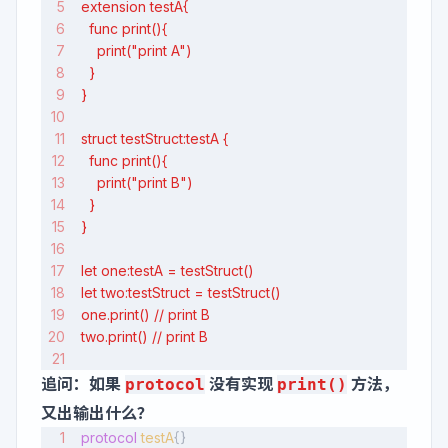
extension testA{
  func print(){
    print("print A")
  }
}
struct testStruct:testA {
  func print(){
    print("print B")
  }
}
let one:testA = testStruct()
let two:testStruct = testStruct()
one.print() // print B
two.print() // print B
追问：如果
没有实现
方法，
protocol
print()
又出输出什么？
protocol
 testA
{}