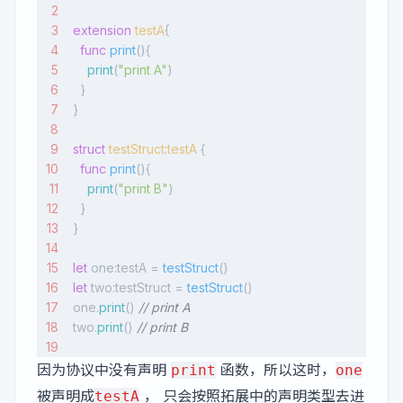
extension
 testA
{
  func
 print
(){
    print
(
"print A"
)
  }
}
struct
 testStruct
:
testA 
{
  func
 print
(){
    print
(
"print B"
)
  }
}
let
 one:testA = 
testStruct
()
let
 two:testStruct = 
testStruct
()
one.
print
() 
// print A
two.
print
() 
// print B
因为协议中没有声明
函数，所以这时，
print
one
被声明成
， 只会按照拓展中的声明类型去进
testA