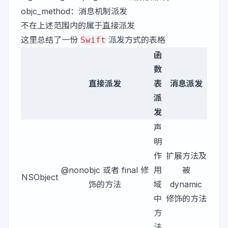
objc_method：消息机制派发
不在上述范围内的属于直接派发
这里总结了一份
派发方式的表格
Swift
函
数
直接派发
表
消息派发
派
发
声
明
作
扩展方法及
@nonobjc 或者 final 修
用
被
NSObject
饰的方法
域
dynamic
中
修饰的方法
方
法