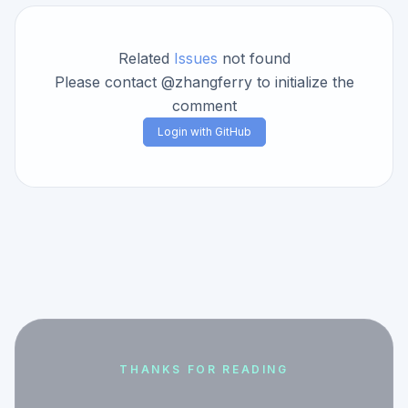
Related
Issues
not found
Please contact @zhangferry to initialize the
comment
Login with GitHub
THANKS FOR READING