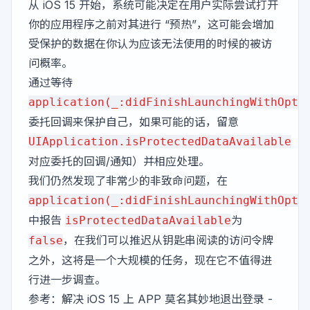
从 iOS 15 开始，系统可能决定在用户实际尝试打开
你的应用程序之前对其进行 “预热”，这可能会增加
受保护的数据在你认为应该无法使用的时候的被访
问概率。
通过等待
application(_:didFinishLaunchingWithOpti
委托回调来保护自己，如果可能的话，留意
（
UIApplication.isProtectedDataAvailable
对应委托的回调/通知）并相应处理。
我们仍然发现了非常少的非致命问题，在
application(_:didFinishLaunchingWithOpti
中报告
为
isProtectedDataAvailable
，在我们可以推迟从钥匙串阅读的访问令牌
false
之外，这将是一个大规模的任务，现在它不值得进
行进一步调查。
参考：
解决 iOS 15 上 APP 莫名其妙地退出登录 -