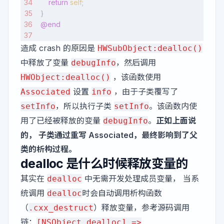
    return
 self
;
}
@end
造成 crash 的原因是
HWSubObject:dealloc()
中释放了变量
，然后调用
debugInfo
，该函数使用
HWObject:dealloc()
设置
，由于子类覆写了
Associated
info
，所以执行子类
。该函数内使
setInfo
setInfo
用了已经被释放的变量
。
正如上面说
debugInfo
的， 子类通过重写 Associated，最终影响到了父
类的析构过程。
dealloc 是什么时候释放变量的
其实在
中无需开发处理成员变量， 当系
dealloc
统调用
时会自动调用析构函数
dealloc
（
）释放变量，参考源码调用
.cxx_destruct
链：
[NSObject dealloc] =>