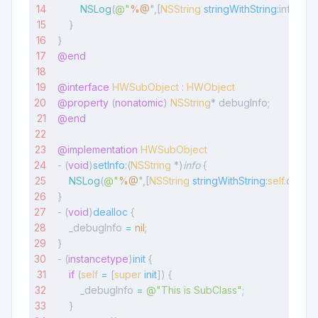
        NSLog
(
@"
%@
"
,[
NSString
 stringWithString:
info]);
    }
}
@end
@interface
 HWSubObject
 : 
HWObject
@property
 (
nonatomic
) 
NSString
* debugInfo;
@end
@implementation
 HWSubObject
- (
void
)
setInfo:
(
NSString
 *)
info
 {
    NSLog
(
@"
%@
"
,[
NSString
 stringWithString:
self
.debugI
}
- (
void
)
dealloc
 {
    _debugInfo 
=
 nil
;
}
- (
instancetype
)
init
 {
    if
 (
self
 =
 [
super
 init
]) {
        _debugInfo 
=
 @"This is SubClass"
;
    }