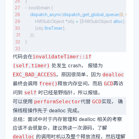
}
- (vodi)main {
    dispatch_async
(
dispatch_get_global_queue
(
0
, 
0
), ^{
        HWSubObject *obj 
=
 [[HWSubObject 
alloc
] 
init
];
        [obj 
fireTimer
];
    });
}
代码会在
invalidateTimer::if
处发生 crash， 报错为
(self.timer)
。原因很简单，因为
EXC_BAD_ACCESS
dealloc
最终会调用
释放内存空间，而后
再访
free()
GCD
问到
时已经是野指针，所以报错。
self
可以使用
代替
实现， 确
performSelector
GCD
保线程操作先于 dealloc 完成。
总结：面试中对于内存管理和 dealloc 相关的考察
应该不会很复杂，建议熟读一次源码，了解
的调用时机以及整个释放流程，然后理解
dealloc