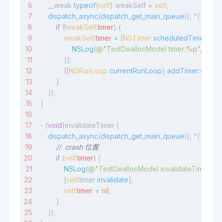
    __weak 
typeof
(
self
) weakSelf 
=
 self
;
    dispatch_async
(
dispatch_get_main_queue
(), ^{
        if
 (
!
weakSelf
.
timer
) {
            weakSelf
.
timer
 =
 [
NSTimer
 scheduledTimerWithT
                NSLog
(
@"TestDeallocModel timer:
%p
"
, timer)
            }];
            [[
NSRunLoop
 currentRunLoop
] 
addTimer:
weakSe
        }
    });
}
- (
void
)invalidateTimer {
    dispatch_async
(
dispatch_get_main_queue
(), ^{
        //  crash 位置
        if
 (
self
.
timer
) {
            NSLog
(
@"TestDeallocModel invalidateTimer:
%
            [
self
.timer 
invalidate
];
            self
.
timer
 =
 nil
;
        }
    });