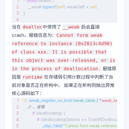
- (
void
)dealloc {
    __weak 
typeof
(
self
) weakSelf 
=
 self
;
}
当在
中使用了
后会直接
dealloc
__weak
crash，报错信息为：
Cannot form weak
reference to instance (0x2813c4d90)
of class xxx. It is possible that
this object was over-released, or is
报错原
in the process of deallocation.
因是
在存储弱引用计数过程中判断了当
runtime
前对象是否正在析构中， 如果正在析构则抛出异常
核心源码如下：
id
  weak_register_no_lock
(
weak_table_t
 *
weak_table
, 
id
    // ... 省略
        if
 (deallocating) {
            if
 (deallocatingOptions 
==
 CrashIfDeallocating) 
                _objc_fatal
(
"Cannot form weak reference to in