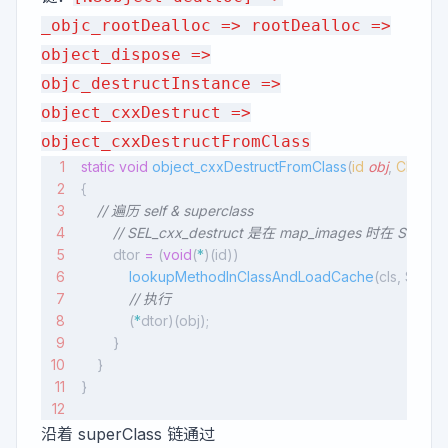
_objc_rootDealloc => rootDealloc =>
object_dispose =>
objc_destructInstance =>
object_cxxDestruct =>
object_cxxDestructFromClass
static
 void
 object_cxxDestructFromClass
(
id
 obj
, 
Class
 cl
{
    // 遍历 self & superclass
        // SEL_cxx_destruct 是在 map_images 时在 Se
        dtor 
=
 (
void
(
*
)(id))
            lookupMethodInClassAndLoadCache
(cls, SEL_c
            // 执行
            (
*
dtor)(obj);
        }
    }
}
沿着 superClass 链通过