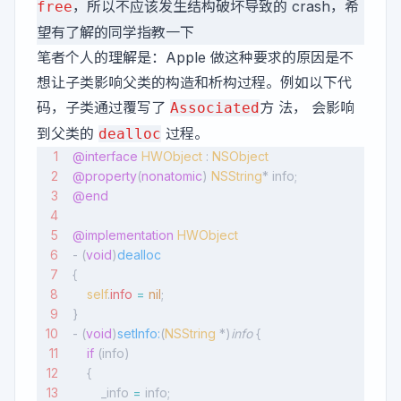
，所以不应该发生结构破坏导致的 crash，希
free
望有了解的同学指教一下
笔者个人的理解是：Apple 做这种要求的原因是不
想让子类影响父类的构造和析构过程。例如以下代
码，子类通过覆写了
方 法， 会影响
Associated
到父类的
过程。
dealloc
@interface
 HWObject
 : 
NSObject
@property
(
nonatomic
) 
NSString
* info;
@end
@implementation
 HWObject
- (
void
)
dealloc
{
    self
.
info
 =
 nil
;
}
- (
void
)
setInfo:
(
NSString
 *)
info
 {
    if
 (info)
    {
        _info 
=
 info;