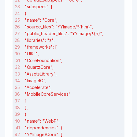
"subspecs": [
{
"name": "Core",
"source_files": "YYImage/*.{h,m}",
"public_header_files": "YYImage/*.{h}",
"libraries": "z",
"frameworks": [
"UIKit",
"CoreFoundation",
"QuartzCore",
"AssetsLibrary",
"ImageIO",
"Accelerate",
"MobileCoreServices"
]
},
{
"name": "WebP",
"dependencies": {
"YYImage/Core": [