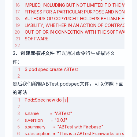
IMPLIED, INCLUDING BUT NOT LIMITED TO THE WARR
FITNESS FOR A PARTICULAR PURPOSE AND NONINFRI
AUTHORS OR COPYRIGHT HOLDERS BE LIABLE FOR A
LIABILITY, WHETHER IN AN ACTION OF CONTRACT, T
OUT OF OR IN CONNECTION WITH THE SOFTWARE OR
SOFTWARE.
3、创建库描述文件
可以通过命令行生成描述文
件：
$ pod spec create ABTest
然后我们编辑ABTest.podspec文件，可以仿照下面
的写法
Pod::Spec.new do |s|
s.name         = "ABTest"
s.version      = "0.0.1"
s.summary      = "ABTest with Firebase"
s.description  = "This is a ABTest Framworks on swift"