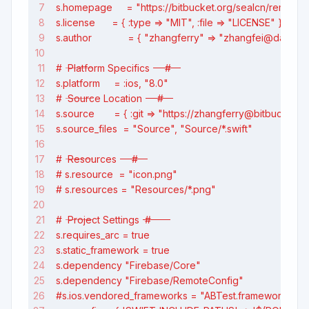
s.homepage     = "https://bitbucket.org/sealcn/remotea
s.license      = { :type => "MIT", :file => "LICENSE" }
s.author             = { "zhangferry" => "zhangfei@dailyinn
# ――― Platform Specifics ――――――――――――――――――――――――――――――――――――――――――――――――――――――― #
s.platform     = :ios, "8.0"
# ――― Source Location ―――――――――――――――――――――――――――――――――――――――――――――――――――――――――― #
s.source       = { :git => "https://zhangferry@bitbucket.o
s.source_files  = "Source", "Source/*.swift"
# ――― Resources ―――――――――――――――――――――――――――――――――――――――――――――――――――――――――――――――― #
# s.resource  = "icon.png"
# s.resources = "Resources/*.png"
# ――― Project Settings ――――――――――――――――――――――――――――――――――――――――――――――――――――――――― #
s.requires_arc = true
s.static_framework = true
s.dependency "Firebase/Core"
s.dependency "Firebase/RemoteConfig"
#s.ios.vendored_frameworks = "ABTest.framework"