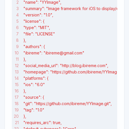
"name": "YYImage",
"summary": "Image framework for iOS to display/enco
"version": "1.0",
"license": {
"type": "MIT",
"file": "LICENSE"
},
"authors": {
"ibireme": "ibireme@gmail.com"
},
"social_media_url": "http://blog.ibireme.com",
"homepage": "https://github.com/ibireme/YYImage",
"platforms": {
"ios": "6.0"
},
"source": {
"git": "https://github.com/ibireme/YYImage.git",
"tag": "1.0"
},
"requires_arc": true,
"default_subspecs": "Core",