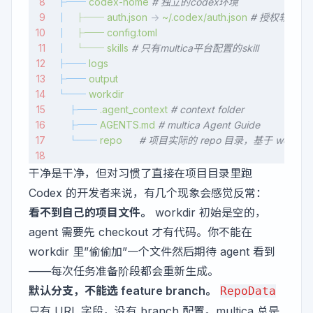
├──
 codex-home
 # 独立的codex环境
│
   ├──
 auth.json
 -> 
~/.codex/auth.json
 # 授权软链
│
   ├──
 config.toml
│
   └──
 skills
 # 只有multica平台配置的skill
├──
 logs
├──
 output
└──
 workdir
    ├──
 .agent_context
 # context folder
    ├──
 AGENTS.md
 # multica Agent Guide
    └──
 repo
      # 项目实际的 repo 目录，基于 worktr
干净是干净，但对习惯了直接在项目目录里跑
Codex 的开发者来说，有几个现象会感觉反常：
看不到自己的项目文件。
workdir 初始是空的，
agent 需要先 checkout 才有代码。你不能在
workdir 里”偷偷加”一个文件然后期待 agent 看到
——每次任务准备阶段都会重新生成。
默认分支，不能选 feature branch。
RepoData
只有 URL 字段，没有 branch 配置。multica 总是