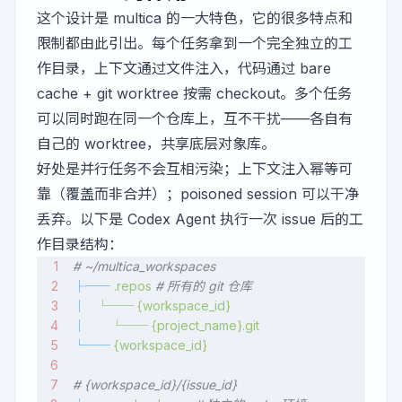
这个设计是 multica 的一大特色，它的很多特点和
限制都由此引出。每个任务拿到一个完全独立的工
作目录，上下文通过文件注入，代码通过 bare
cache + git worktree 按需 checkout。多个任务
可以同时跑在同一个仓库上，互不干扰——各自有
自己的 worktree，共享底层对象库。
好处是并行任务不会互相污染；上下文注入幂等可
靠（覆盖而非合并）；poisoned session 可以干净
丢弃。以下是 Codex Agent 执行一次 issue 后的工
作目录结构：
# ~/multica_workspaces
├──
 .repos
 # 所有的 git 仓库
│
   └──
 {workspace_id}
│
       └──
 {project_name}.git
└──
 {workspace_id}
# {workspace_id}/{issue_id}