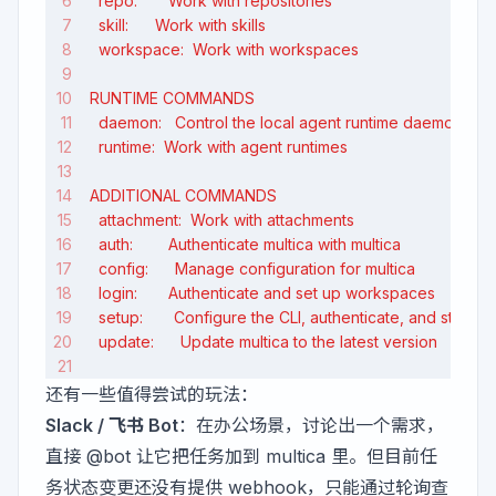
  repo:       Work with repositories
  skill:      Work with skills
  workspace:  Work with workspaces
RUNTIME COMMANDS
  daemon:   Control the local agent runtime daemon
  runtime:  Work with agent runtimes
ADDITIONAL COMMANDS
  attachment:  Work with attachments
  auth:        Authenticate multica with multica
  config:      Manage configuration for multica
  login:       Authenticate and set up workspaces
  setup:       Configure the CLI, authenticate, and start 
  update:      Update multica to the latest version
还有一些值得尝试的玩法：
Slack / 飞书 Bot
：在办公场景，讨论出一个需求，
直接 @bot 让它把任务加到 multica 里。但目前任
务状态变更还没有提供 webhook，只能通过轮询查