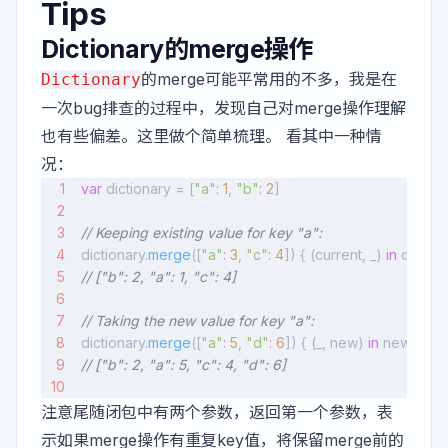
Tips
Dictionary的merge操作
的merge可能平常用的不多，我是在
Dictionary
一次bug排查的过程中，发现自己对merge操作理解
也有些偏差。这里做个简单梳理。 看其中一种情
况：
var
 dictionary = [
"a"
:
 1
, 
"b"
:
 2
]
// Keeping existing value for key "a":
dictionary.
merge
([
"a"
:
 3
, 
"c"
:
 4
]) { (current, _) 
in
 current
// ["b": 2, "a": 1, "c": 4]
// Taking the new value for key "a":
dictionary.
merge
([
"a"
:
 5
, 
"d"
:
 6
]) { (_, new) 
in
 new }
// ["b": 2, "a": 5, "c": 4, "d": 6]
注意尾随闭包中有两个参数，返回第一个参数，表
示如果merge操作有重复key值，将保留merge前的