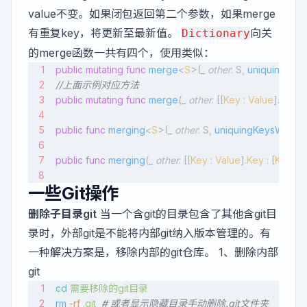
value不变。如果闭包返回第二个参数，如果merge
有重复key，将更新至最新值。
向关
Dictionary
的merge函数一共有四个，使用类似：
public
 mutating
 func
 merge
<
S
>(
_
 other
: S, 
uniquingKey
//上面示例对应方法
public
 mutating
 func
 merge
(
_
 other
: [[
Key
 : 
Value
].
Key
 : 
public
 func
 merging
<
S
>(
_
 other
: S, 
uniquingKeysWith
 c
public
 func
 merging
(
_
 other
: [[
Key
 : 
Value
].
Key
 : [
Key
 : 
V
一些Git操作
删除子目录git
当一个含git的目录包含了其他含git目
录时，外部git是不能将内部git纳入版本管理的。有
一种解决方案是，移除内部的git仓库。 1、删除内部
git
cd
 需要移除的git目录
rm
 -rf
 .git
  # 或者显示隐藏目录手动删除.git文件夹