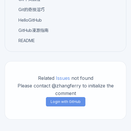
Git的奇技淫巧
HelloGitHub
GitHub漫游指南
README
Related
Issues
not found
Please contact @zhangferry to initialize the
comment
Login with GitHub