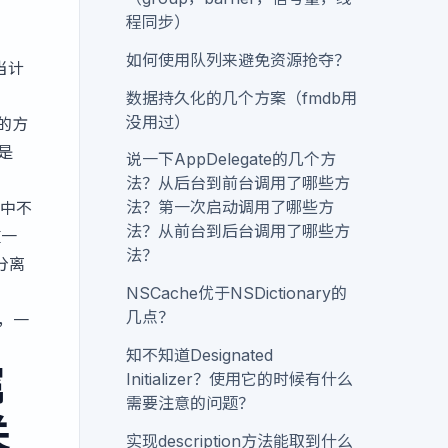
程同步）
如何使用队列来避免资源抢夺？
当计
数据持久化的几个方案（fmdb用
没用过）
面的方
是
说一下AppDelegate的几个方
法？从后台到前台调用了哪些方
法？第一次启动调用了哪些方
类中不
法？从前台到后台调用了哪些方
重一
法？
分离
NSCache优于NSDictionary的
几点？
次，一
知不知道Designated
属
Initializer？使用它的时候有什么
需要注意的问题？
关
实现description方法能取到什么