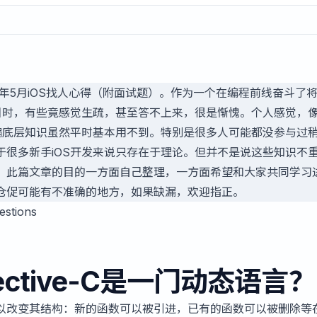
17年5月iOS找人心得（附面试题）
。作为一个在编程前线奋斗了
题目时，有些竟感觉生疏，甚至答不上来，很是惭愧。个人感觉，
关的偏底层知识虽然平时基本用不到。特别是很多人可能都没参与过
于很多新手iOS开发来说只存在于理论。但并不是说这些知识不
。此篇文章的目的一方面自己整理，一方面希望和大家共同学习
仓促可能有不准确的地方，如果缺漏，欢迎指正。
estions
ective-C是一门动态语言？
以改变其结构：新的函数可以被引进，已有的函数可以被删除等