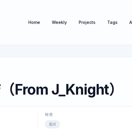
Home
Weekly
Projects
Tags
A
试
rom J_Knight）
标签
面试