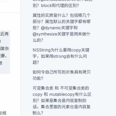
别？block和代理的区别?
属性的实质是什么？包括哪几个
部分？属性默认的关键字都有哪
些？@dynamic关键字和
@synthesize关键字是用来做什
将近两
么的？
像
稍复杂
NSString为什么要用copy关键
重要，
字，如果用strong会有什么问
题？
进
如何令自己所写的对象具有拷贝
功能?
可变集合类 和 不可变集合类的
copy 和 mutablecopy有什么区
别？如果是集合是内容复制的
话，集合里面的元素也是内容复
在结
制么？