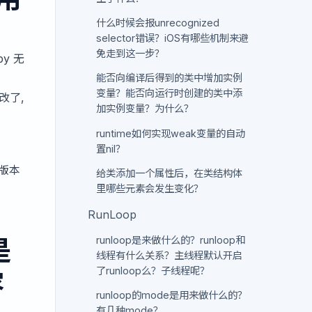
什么时候会报unrecognized
selector错误？iOS有哪些机制来避
免走到这一步？
y 无
能否向编译后得到的类中增加实例
变量？能否向运行时创建的类中添
改了,
加实例变量？为什么？
runtime如何实现weak变量的自动
置nil？
版本
给类添加一个属性后，在类结构体
里哪些元素会发生变化？
RunLoop
runloop是来做什么的？runloop和
是
线程有什么关系？主线程默认开启
了runloop么？子线程呢？
容
runloop的mode是用来做什么的？
有几种mode？