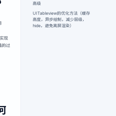
那
高级
UITableview的优化方法（缓存
高度，异步绘制，减少层级，
明
hide，避免离屏渲染）
要实现
值的过
。
何