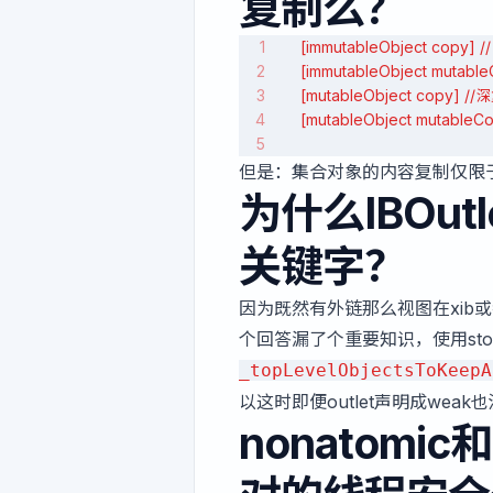
复制么？
    [immutableObject copy]
    [immutableObject mutab
    [mutableObject copy] /
    [mutableObject mutable
但是：集合对象的内容复制仅限
为什么IBOut
关键字？
因为既然有外链那么视图在xib或
个回答漏了个重要知识，使用stor
_topLevelObjectsToKeepA
以这时即便outlet声明成weak
nonatomic