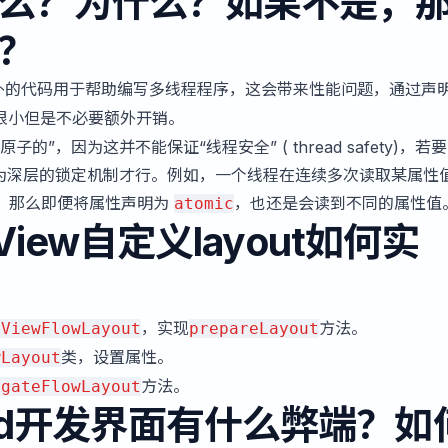
么？为什么？如果不是，
？
外的代码用于帮助编写多线程程序，这会带来性能问题，通过声
很小但是不必要额外开销。
”，因为这并不能保证“线程安全” ( thread safety)，若
更为深层的锁定机制才行。例如，一个线程在连续多次读取某属性
，那么即便将属性声明为
，也还是会读到不同的属性值
atomic
ionView自定义layout如何实
，实现
方法。
nViewFlowLayout
prepareLayout
类，设置属性。
wLayout
方法。
egateFlowLayout
oard开发界面有什么弊端？如