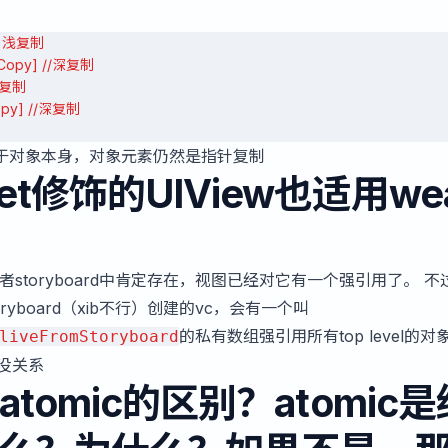
 // 浅复制
leCopy] //深复制
/深复制
Copy] //深复制
于对象本身，对象元素仍然是指针复制
let修饰的UIView也适用we
者storyboard中肯定存在，视图已经对它有一个强引用了。 不
yboard（xib不行）创建的vc，会有一个叫
的私有数组强引用所有top level的对
liveFromStoryboard
也没关系
和atomic的区别？atomic