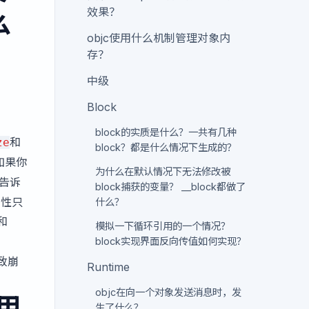
效果？
么
objc使用什么机制管理对象内
存？
中级
Block
block的实质是什么？一共有几种
和
ze
block？都是什么情况下生成的？
如果你
为什么在默认情况下无法修改被
告诉
block捕获的变量？ __block都做了
属性只
什么？
和
模拟一下循环引用的一个情况？
block实现界面反向传值如何实现？
导致崩
Runtime
objc在向一个对象发送消息时，发
果用
生了什么？