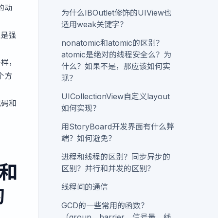
的动
为什么IBOutlet修饰的UIView也
适用weak关键字？
型是强
nonatomic和atomic的区别？
atomic是绝对的线程安全么？为
一样，
什么？如果不是，那应该如何实
个方
现？
UICollectionView自定义layout
代码和
如何实现？
用StoryBoard开发界面有什么弊
端？如何避免？
进程和线程的区别？同步异步的
e和
区别？并行和并发的区别？
线程间的通信
的
GCD的一些常用的函数？
（group，barrier，信号量，线