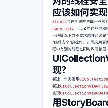
对的线程安全
应该如何实现
会在创建时生成一些额
atomic
可以节省这些虽然
nonatomic
一般情况下并不要求属性必须是“原子的
“线程安全”的操作，还需采用
程中有别的线程在同时改写该值
UICollect
现？
新建一个类继承
UICollectio
新建
UICollectionViewFlo
实现
UICollectionViewDel
用StoryB