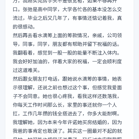
万，我刚买完房手头不是很宽裕，如果不够再开
口。张弛是高中同学，大学各忙各的基本没怎么交
流过，毕业之后又几年了，有事情还惦记着我，真
的很感动。
然后再去看水滴筹上面的筹款情况，亲戚，公司领
导，同事，同学，朋友都有帮助并留下祝福的话。
我翻看着，感觉到一股一股的能量不断注入体内。
我会好好加油的，伴着大家的祝福，一定会顺利度
过这道难关。
然后跟女朋友打电话，跟她说水滴筹的事情，她表
示很理解，还说之前也想过这个事，但感觉我爱面
子不会同意。她也很心疼我，看我这样还数落我，
你每天工作时间那么长，家里的事还就你一个人
扛，工作几年攒的钱全搭进去了，你多大能耐啊。
我理解她，因为本来今年许诺她买房结婚的，因为
我爸的事肯定也耽误了。其实这一圈最对不起的就