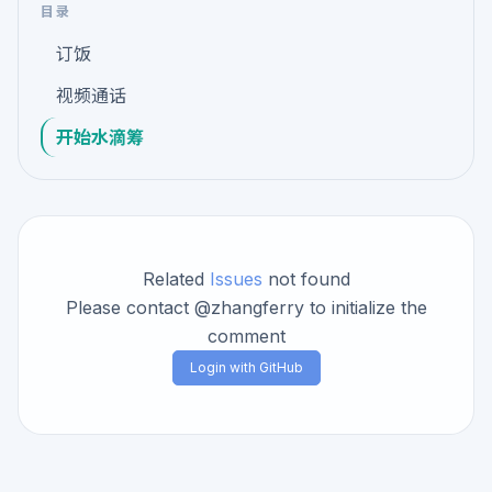
目录
订饭
视频通话
开始水滴筹
Related
Issues
not found
Please contact @zhangferry to initialize the
comment
Login with GitHub