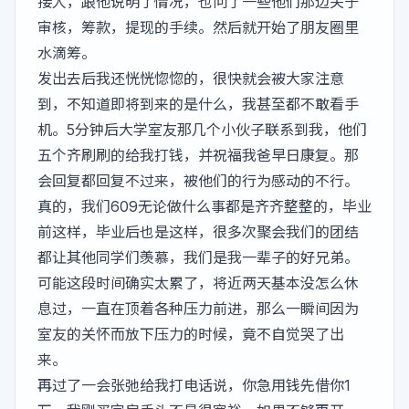
接人，跟他说明了情况，也问了一些他们那边关于
审核，筹款，提现的手续。然后就开始了朋友圈里
水滴筹。
发出去后我还恍恍惚惚的，很快就会被大家注意
到，不知道即将到来的是什么，我甚至都不敢看手
机。5分钟后大学室友那几个小伙子联系到我，他们
五个齐刷刷的给我打钱，并祝福我爸早日康复。那
会回复都回复不过来，被他们的行为感动的不行。
真的，我们609无论做什么事都是齐齐整整的，毕业
前这样，毕业后也是这样，很多次聚会我们的团结
都让其他同学们羡慕，我们是我一辈子的好兄弟。
可能这段时间确实太累了，将近两天基本没怎么休
息过，一直在顶着各种压力前进，那么一瞬间因为
室友的关怀而放下压力的时候，竟不自觉哭了出
来。
再过了一会张弛给我打电话说，你急用钱先借你1