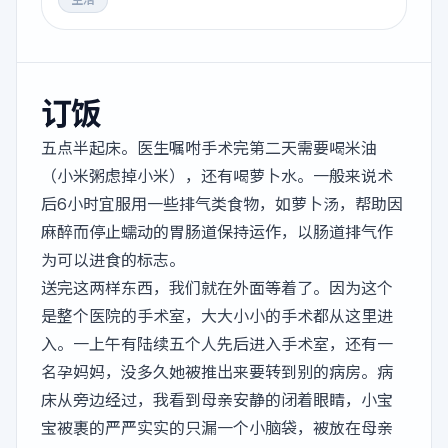
订饭
五点半起床。医生嘱咐手术完第二天需要喝米油
（小米粥虑掉小米），还有喝萝卜水。一般来说术
后6小时宜服用一些排气类食物，如萝卜汤，帮助因
麻醉而停止蠕动的胃肠道保持运作，以肠道排气作
为可以进食的标志。
送完这两样东西，我们就在外面等着了。因为这个
是整个医院的手术室，大大小小的手术都从这里进
入。一上午有陆续五个人先后进入手术室，还有一
名孕妈妈，没多久她被推出来要转到别的病房。病
床从旁边经过，我看到母亲安静的闭着眼睛，小宝
宝被裹的严严实实的只漏一个小脑袋，被放在母亲