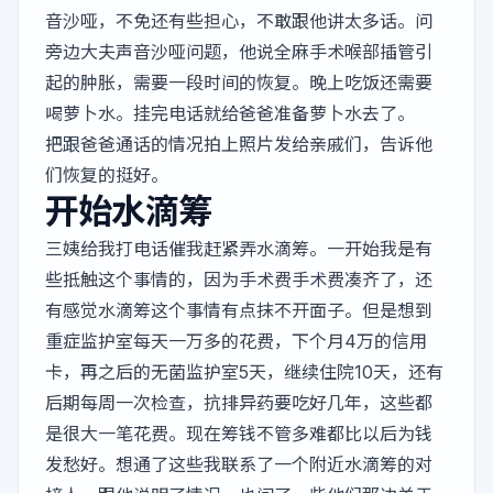
音沙哑，不免还有些担心，不敢跟他讲太多话。问
旁边大夫声音沙哑问题，他说全麻手术喉部插管引
起的肿胀，需要一段时间的恢复。晚上吃饭还需要
喝萝卜水。挂完电话就给爸爸准备萝卜水去了。
把跟爸爸通话的情况拍上照片发给亲戚们，告诉他
们恢复的挺好。
开始水滴筹
三姨给我打电话催我赶紧弄水滴筹。一开始我是有
些抵触这个事情的，因为手术费手术费凑齐了，还
有感觉水滴筹这个事情有点抹不开面子。但是想到
重症监护室每天一万多的花费，下个月4万的信用
卡，再之后的无菌监护室5天，继续住院10天，还有
后期每周一次检查，抗排异药要吃好几年，这些都
是很大一笔花费。现在筹钱不管多难都比以后为钱
发愁好。想通了这些我联系了一个附近水滴筹的对